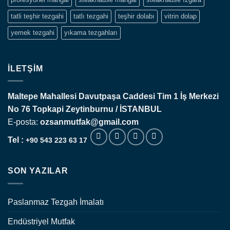
tatli teşhir tezgahi
tatlı tezgahi
teşhir dolabı
vitrin dolap
yemek tezgahi
yıkama tezgahları
İLETŞIM
Maltepe Mahallesi Davutpaşa Caddesi Tim 1 İş Merkezi
No 76 Topkapi
Zeytinburnu / İSTANBUL
E-posta:
ozsanmutfak@gmail.com
Tel :
+90 543 223 63 17
SON YAZILAR
Paslanmaz Tezgah İmalatı
Endüstriyel Mutfak