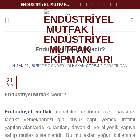
İçeriğe
ENDÜSTRIYEL MUTFAK...
atla
GENEL
Endüstriyel Mutfak Nedir?
NISAN 21, 2025
’' TE GÖNDERILDI
HAKAN OZDEMIR
TARAFINDAN
21
Nis
Endüstriyel Mutfak Nedir?
Endüstriyel mutfak
, genellikle restoran, otel, hastane,
fabrika yemekhanesi gibi büyük çaplı yemek üretimi
yapılan alanlarda kullanılan, dayanıklı ve hijyenik yapıya
sahip mutfak sistemleridir. Bu mutfaklar, yoğun kullanıma