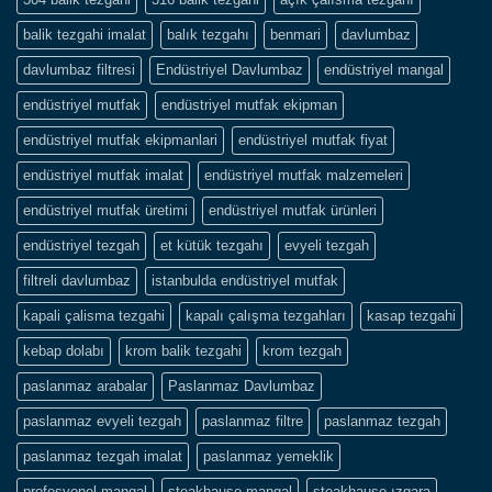
balik tezgahi imalat
balık tezgahı
benmari
davlumbaz
davlumbaz filtresi
Endüstriyel Davlumbaz
endüstriyel mangal
endüstriyel mutfak
endüstriyel mutfak ekipman
endüstriyel mutfak ekipmanlari
endüstriyel mutfak fiyat
endüstriyel mutfak imalat
endüstriyel mutfak malzemeleri
endüstriyel mutfak üretimi
endüstriyel mutfak ürünleri
endüstriyel tezgah
et kütük tezgahı
evyeli tezgah
filtreli davlumbaz
istanbulda endüstriyel mutfak
kapali çalisma tezgahi
kapalı çalışma tezgahları
kasap tezgahi
kebap dolabı
krom balik tezgahi
krom tezgah
paslanmaz arabalar
Paslanmaz Davlumbaz
paslanmaz evyeli tezgah
paslanmaz filtre
paslanmaz tezgah
paslanmaz tezgah imalat
paslanmaz yemeklik
profesyonel mangal
steakhause mangal
steakhause ızgara