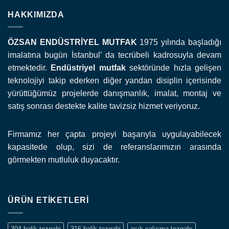
HAKKIMIZDA
ÖZSAN ENDÜSTRİYEL MUTFAK
1975 yılında başladığı
imalatına bugün İstanbul’ da tecrübeli kadrosuyla devam
etmektedir.
Endüstriyel mutfak
sektöründe hızla gelişen
teknolojiyi takip ederken diğer yandan disiplin içerisinde
yürüttüğümüz projelerde danışmanlık, imalat, montaj ve
satış sonrası destekte kalite tavizsiz hizmet veriyoruz.
Firmamız her çapta projeyi başarıyla uygulayabilecek
kapasitede olup, sizi de referanslarımızın arasında
görmekten mutluluk duyacaktır.
ÜRÜN ETIKETLERI
304 balik tezgahi
316 balik tezgahi
açık çalısma tezgahı