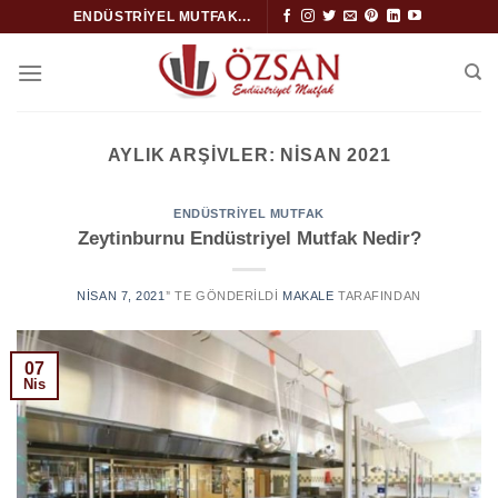
İçeriğe
ENDÜSTRIYEL MUTFAK...
atla
AYLIK ARŞIVLER:
NISAN 2021
ENDÜSTRIYEL MUTFAK
Zeytinburnu Endüstriyel Mutfak Nedir?
NISAN 7, 2021
’' TE GÖNDERILDI
MAKALE
TARAFINDAN
07
Nis