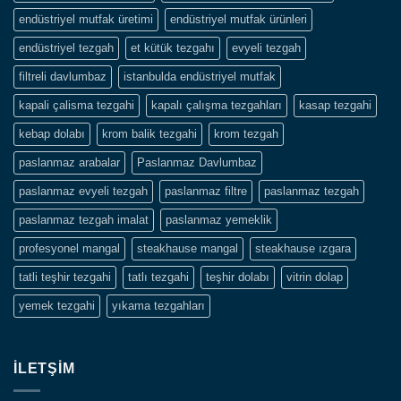
endüstriyel mutfak üretimi
endüstriyel mutfak ürünleri
endüstriyel tezgah
et kütük tezgahı
evyeli tezgah
filtreli davlumbaz
istanbulda endüstriyel mutfak
kapali çalisma tezgahi
kapalı çalışma tezgahları
kasap tezgahi
kebap dolabı
krom balik tezgahi
krom tezgah
paslanmaz arabalar
Paslanmaz Davlumbaz
paslanmaz evyeli tezgah
paslanmaz filtre
paslanmaz tezgah
paslanmaz tezgah imalat
paslanmaz yemeklik
profesyonel mangal
steakhause mangal
steakhause ızgara
tatli teşhir tezgahi
tatlı tezgahi
teşhir dolabı
vitrin dolap
yemek tezgahi
yıkama tezgahları
İLETŞIM