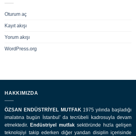
Oturum aç
Kayıt akışı
Yorum akışı
WordPress.org
HAKKIMIZDA
ÖZSAN ENDÜSTRİYEL MUTFAK
1975 yılında başladığı
imalatına bugün İstanbul’ da tecrübeli kadrosuyla devam
etmektedir.
Endüstriyel mutfak
sektöründe hızla gelişen
teknolojiyi takip ederken diğer yandan disiplin içerisinde