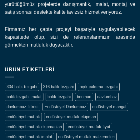
yürüttüğümüz projelerde danışmanlık, imalat, montaj ve
satış sonrası destekte kalite tavizsiz hizmet veriyoruz.
Firmamız her çapta projeyi başarıyla uygulayabilecek
kapasitede olup, sizi de referanslarımızın arasında
görmekten mutluluk duyacaktır.
ÜRÜN ETIKETLERI
304 balik tezgahi
316 balik tezgahi
açık çalısma tezgahı
balik tezgahi imalat
balık tezgahı
benmari
davlumbaz
davlumbaz filtresi
Endüstriyel Davlumbaz
endüstriyel mangal
endüstriyel mutfak
endüstriyel mutfak ekipman
endüstriyel mutfak ekipmanlari
endüstriyel mutfak fiyat
endüstriyel mutfak imalat
endüstriyel mutfak malzemeleri