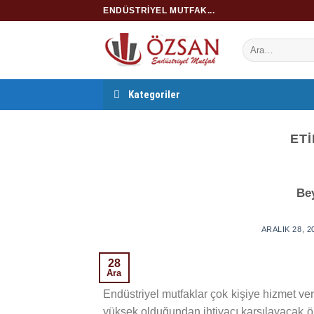
İçeriğe
ENDÜSTRIYEL MUTFAK...
atla
Kategoriler
ETI
Be
ARALIK 28, 2
28
Ara
Endüstriyel mutfaklar çok kişiye hizmet ver
yüksek olduğundan ihtiyacı karşılayacak öze