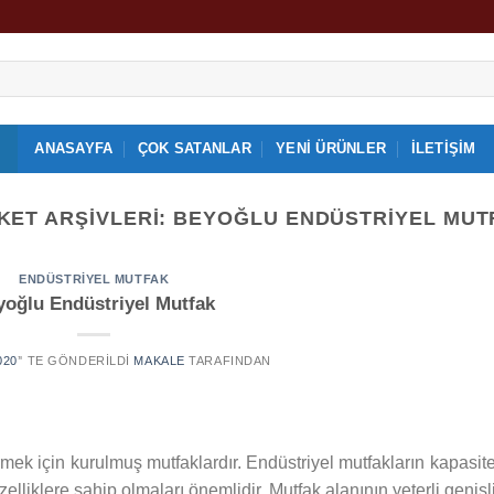
ANASAYFA
ÇOK SATANLAR
YENI ÜRÜNLER
İLETIŞIM
KET ARŞIVLERI:
BEYOĞLU ENDÜSTRIYEL MUT
ENDÜSTRIYEL MUTFAK
yoğlu Endüstriyel Mutfak
020
’' TE GÖNDERILDI
MAKALE
TARAFINDAN
mek için kurulmuş mutfaklardır. Endüstriyel mutfakların kapasite
lliklere sahip olmaları önemlidir. Mutfak alanının yeterli genişl