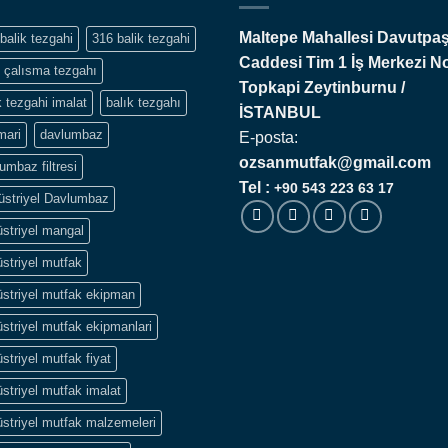
Maltepe Mahallesi Davutpa
balik tezgahi
316 balik tezgahi
Caddesi Tim 1 İş Merkezi N
 çalısma tezgahı
Topkapi
Zeytinburnu /
k tezgahi imalat
balık tezgahı
İSTANBUL
mari
davlumbaz
E-posta:
ozsanmutfak@gmail.com
umbaz filtresi
Tel :
+90 543 223 63 17
üstriyel Davlumbaz
striyel mangal
striyel mutfak
striyel mutfak ekipman
striyel mutfak ekipmanlari
striyel mutfak fiyat
striyel mutfak imalat
striyel mutfak malzemeleri