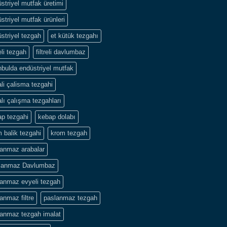
striyel mutfak üretimi
striyel mutfak ürünleri
striyel tezgah
et kütük tezgahı
li tezgah
filtreli davlumbaz
nbulda endüstriyel mutfak
li çalisma tezgahi
lı çalışma tezgahları
p tezgahi
kebap dolabı
 balik tezgahi
krom tezgah
lanmaz arabalar
lanmaz Davlumbaz
lanmaz evyeli tezgah
anmaz filtre
paslanmaz tezgah
lanmaz tezgah imalat