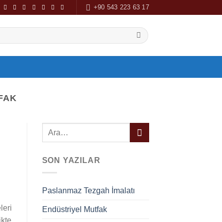
+90 543 223 63 17
FAK
SON YAZILAR
Paslanmaz Tezgah İmalatı
leri
Endüstriyel Mutfak
ikte