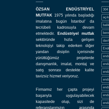
ÖZSAN ENDÜSTRİYEL
304 
MUTFAK
1975 yılında başladığı
açık
imalatına bugün İstanbul’ da
bali
tecrübeli kadrosuyla devam
ben
etmektedir.
Endüstriyel mutfak
sektöründe hızla gelişen
davl
teknolojiyi takip ederken diğer
End
yandan disiplin içerisinde
endü
yürüttüğümüz projelerde
danışmanlık, imalat, montaj ve
endü
satış sonrası destekte kalite
endü
tavizsiz hizmet veriyoruz.
endü
endü
Firmamız her çapta projeyi
endü
başarıyla uygulayabilecek
kapasitede olup, sizi de
endü
referanslarımızın arasında