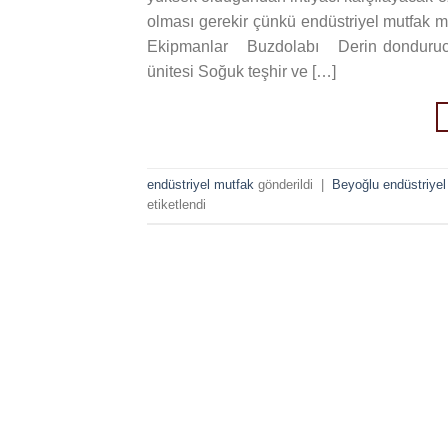
olması gerekir çünkü endüstriyel mutfak ma
Ekipmanlar Buzdolabı Derin dondurucu S
ünitesi Soğuk teşhir ve […]
endüstriyel mutfak
gönderildi
|
Beyoğlu endüstriyel
etiketlendi