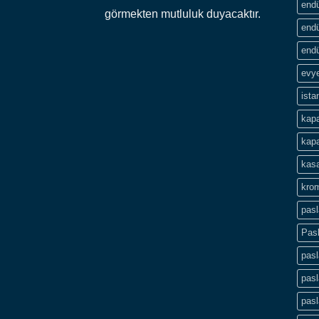
endü
görmekten mutluluk duyacaktır.
endü
endü
evye
ista
kapa
kapa
kasa
krom
pas
Pas
pas
pasl
pas