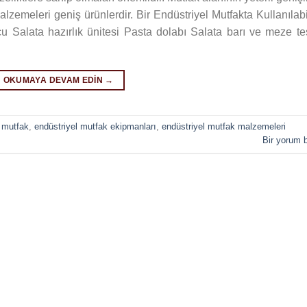
lzemeleri geniş ürünlerdir. Bir Endüstriyel Mutfakta Kullanılab
alata hazırlık ünitesi Pasta dolabı Salata barı ve meze te
OKUMAYA DEVAM EDIN
→
 mutfak
,
endüstriyel mutfak ekipmanları
,
endüstriyel mutfak malzemeleri
Bir yorum b