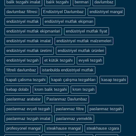
balik tezgahi imalat
balık tezgahı
benmari
davlumbaz
davlumbaz filtresi
Endüstriyel Davlumbaz
endüstriyel mangal
endüstriyel mutfak
endüstriyel mutfak ekipman
endüstriyel mutfak ekipmanlari
endüstriyel mutfak fiyat
endüstriyel mutfak imalat
endüstriyel mutfak malzemeleri
endüstriyel mutfak üretimi
endüstriyel mutfak ürünleri
endüstriyel tezgah
et kütük tezgahı
evyeli tezgah
filtreli davlumbaz
istanbulda endüstriyel mutfak
kapali çalisma tezgahi
kapalı çalışma tezgahları
kasap tezgahi
kebap dolabı
krom balik tezgahi
krom tezgah
paslanmaz arabalar
Paslanmaz Davlumbaz
paslanmaz evyeli tezgah
paslanmaz filtre
paslanmaz tezgah
paslanmaz tezgah imalat
paslanmaz yemeklik
profesyonel mangal
steakhause mangal
steakhause ızgara