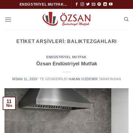
İçeriğe
ENDÜSTRIYEL MUTFAK...
atla
ETIKET ARŞIVLERI:
BALIKTEZGAHLARI
ENDÜSTRIYEL MUTFAK
Özsan Endüstriyel Mutfak
NISAN 11, 2025
’' TE GÖNDERILDI
HAKAN OZDEMIR
TARAFINDAN
11
Nis