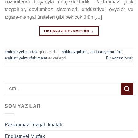
çözümlerini başarıyla gerçekleştirdik. Paslanmaz çelik
tezgahlar, davlumbaz sistemleri, endüstriyel evyeler ve
ızgara-mangal üniteleri gibi pek çok ürün […]
OKUMAYA DEVAM EDIN
→
endüstriyel mutfak
gönderildi
|
balıktezgahları
,
endüstriyelmutfak
,
endüstriyelmutfakimalat
etiketlendi
Bir yorum bırak
SON YAZILAR
Paslanmaz Tezgah İmalatı
Endüstriyel Mutfak