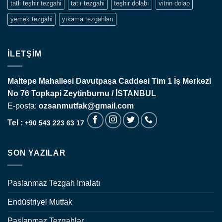
tatli teşhir tezgahi
tatlı tezgahi
teşhir dolabı
vitrin dolap
yemek tezgahi
yıkama tezgahları
İLETŞIM
Maltepe Mahallesi Davutpaşa Caddesi Tim 1 İş Merkezi
No 76 Topkapi
Zeytinburnu / İSTANBUL
E-posta:
ozsanmutfak@gmail.com
Tel :
+90 543 223 63 17
SON YAZILAR
Paslanmaz Tezgah İmalatı
Endüstriyel Mutfak
Paslanmaz Tezgahlar