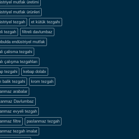
striyel mutfak üretimi
striyel mutfak ürünleri
striyel tezgah
et kütük tezgahı
li tezgah
filtreli davlumbaz
nbulda endüstriyel mutfak
li çalisma tezgahi
lı çalışma tezgahları
p tezgahi
kebap dolabı
 balik tezgahi
krom tezgah
lanmaz arabalar
lanmaz Davlumbaz
lanmaz evyeli tezgah
anmaz filtre
paslanmaz tezgah
lanmaz tezgah imalat