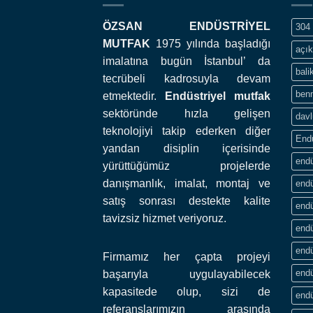
ÖZSAN ENDÜSTRİYEL
304 
MUTFAK
1975 yılında başladığı
açık
imalatına bugün İstanbul’ da
bali
tecrübeli kadrosuyla devam
ben
etmektedir.
Endüstriyel mutfak
sektöründe hızla gelişen
davl
teknolojiyi takip ederken diğer
End
yandan disiplin içerisinde
endü
yürüttüğümüz projelerde
danışmanlık, imalat, montaj ve
endü
satış sonrası destekte kalite
endü
tavizsiz hizmet veriyoruz.
endü
endü
Firmamız her çapta projeyi
endü
başarıyla uygulayabilecek
kapasitede olup, sizi de
endü
referanslarımızın arasında