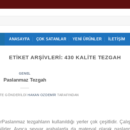
ANASAYFA
ÇOK SATANLAR
YENI ÜRÜNLER
İLETIŞIM
ETIKET ARŞIVLERI:
430 KALITE TEZGAH
GENEL
Paslanmaz Tezgah
' TE GÖNDERILDI
HAKAN OZDEMIR
TARAFINDAN
Paslanmaz tezgahların kullanıldığı yerler çok çeşitlidir. Çal
bilirler. Ayrıca seyyar arabalarda da materyal olarak pasla