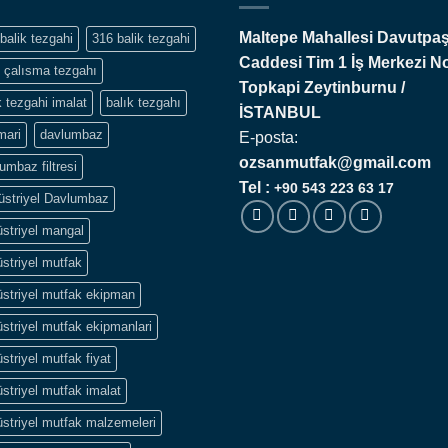
Maltepe Mahallesi Davutpa
balik tezgahi
316 balik tezgahi
Caddesi Tim 1 İş Merkezi N
 çalısma tezgahı
Topkapi
Zeytinburnu /
k tezgahi imalat
balık tezgahı
İSTANBUL
mari
davlumbaz
E-posta:
ozsanmutfak@gmail.com
umbaz filtresi
Tel :
+90 543 223 63 17
üstriyel Davlumbaz
striyel mangal
striyel mutfak
striyel mutfak ekipman
striyel mutfak ekipmanlari
striyel mutfak fiyat
striyel mutfak imalat
striyel mutfak malzemeleri