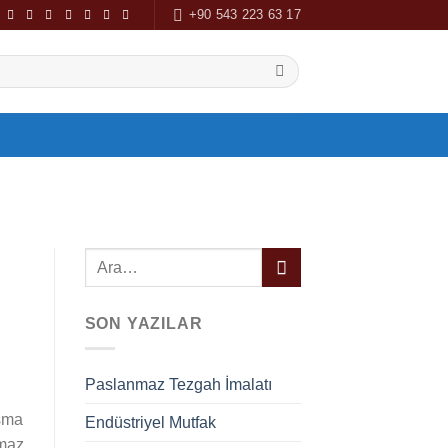
+90 543 223 63 17
SON YAZILAR
Paslanmaz Tezgah İmalatı
ışma
Endüstriyel Mutfak
nmaz