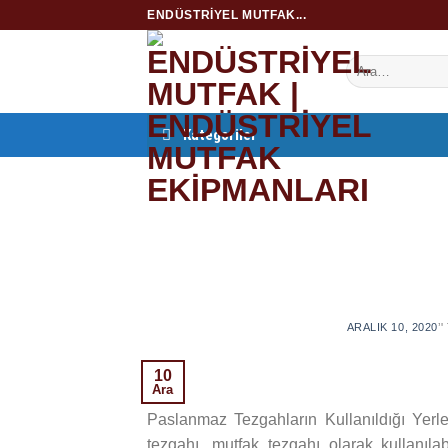
İçeriğe
ENDÜSTRIYEL MUTFAK...
atla
Kategoriler
ARALIK 10, 2020
’
10
Ara
Paslanmaz Tezgahların Kullanıldığı Yerler
tezgahı, mutfak tezgahı olarak kullanıla