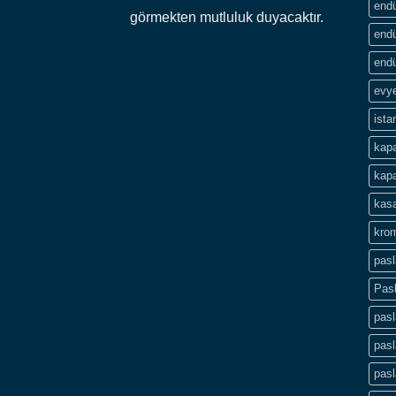
endü
görmekten mutluluk duyacaktır.
endü
endü
evye
ista
kapa
kapa
kasa
krom
pas
Pas
pas
pasl
pas