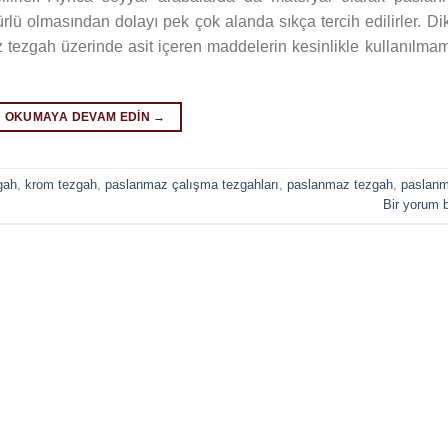
ürlü olmasından dolayı pek çok alanda sıkça tercih edilirler. Di
 tezgah üzerinde asit içeren maddelerin kesinlikle kullanılma
OKUMAYA DEVAM EDIN
→
gah
,
krom tezgah
,
paslanmaz çalışma tezgahları
,
paslanmaz tezgah
,
paslan
Bir yorum b