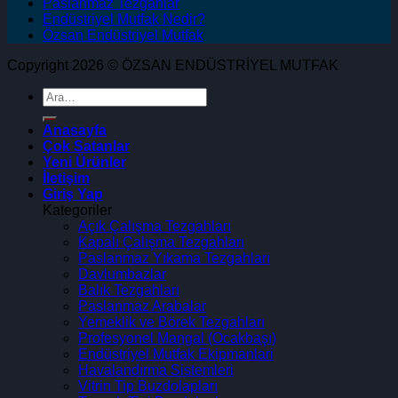
Paslanmaz Tezgahlar
Endüstriyel Mutfak Nedir?
Özsan Endüstriyel Mutfak
Copyright 2026 © ÖZSAN ENDÜSTRİYEL MUTFAK
Anasayfa
Çok Satanlar
Yeni Ürünler
İletişim
Giriş Yap
Kategoriler
Açık Çalışma Tezgahları
Kapalı Çalışma Tezgahları
Paslanmaz Yıkama Tezgahları
Davlumbazlar
Balık Tezgahları
Paslanmaz Arabalar
Yemeklik ve Börek Tezgahları
Profesyonel Mangal (Ocakbaşı)
Endüstriyel Mutfak Ekipmanlari
Havalandırma Sistemleri
Vitrin Tip Buzdolapları