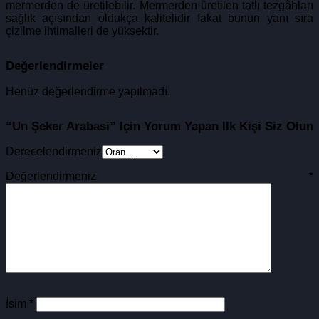
mermerden de üretilebilir. Mermerden üretilen tatlı tezgâhları
sağlık açısından oldukça kalitelidir fakat bunun yanı sıra
çizilme ihtimalleri de yüksektir.
Değerlendirmeler
Henüz değerlendirme yapılmadı.
“Un Şeker Arabasi” Için Yorum Yapan Ilk Kişi Siz Olun
Derecelendirmeniz
Değerlendirmeniz
*
İsim
*