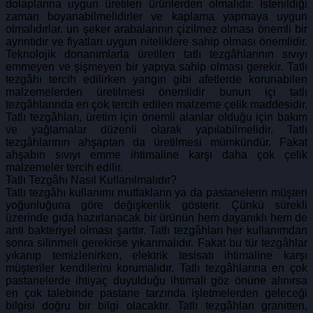
dolaplarına uygun üretilen ürünlerden olmalıdır. İstenildiği
zaman boyanabilmelidirler ve kaplama yapmaya uygun
olmalıdırlar. un şeker arabalarının çizilmez olması önemli bir
ayrıntıdır ve fiyatları uygun niteliklere sahip olması önemlidir.
Teknolojik donanımlarla üretilen tatlı tezgâhlarının sıvıyı
emmeyen ve şişmeyen bir yapıya sahip olması gerekir. Tatlı
tezgâhı tercih edilirken yangın gibi afetlerde korunabilen
malzemelerden üretilmesi önemlidir bunun içi tatlı
tezgâhlarında en çok tercih edilen malzeme çelik maddesidir.
Tatlı tezgâhları, üretim için önemli alanlar olduğu için bakım
ve yağlamalar düzenli olarak yapılabilmelidir. Tatlı
tezgâhlarının ahşaptan da üretilmesi mümkündür. Fakat
ahşabın sıvıyı emme ihtimaline karşı daha çok çelik
malzemeler tercih edilir.
Tatlı Tezgâhı Nasıl Kullanılmalıdır?
Tatlı tezgâhı kullanımı mutfakların ya da pastanelerin müşteri
yoğunluğuna göre değişkenlik gösterir. Çünkü sürekli
üzerinde gıda hazırlanacak bir ürünün hem dayanıklı hem de
anti bakteriyel olması şarttır. Tatlı tezgâhları her kullanımdan
sonra silinmeli gerekirse yıkanmalıdır. Fakat bu tür tezgâhlar
yıkanıp temizlenirken, elektrik tesisatı ihtimaline karşı
müşteriler kendilerini korumalıdır. Tatlı tezgâhlarına en çok
pastanelerde ihtiyaç duyulduğu ihtimali göz önüne alınırsa
en çok talebinde pastane tarzında işletmelerden geleceği
bilgisi doğru bir bilgi olacaktır. Tatlı tezgâhları granitten,