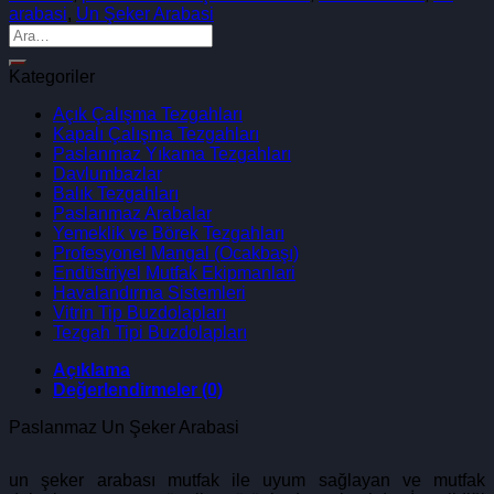
arabasi
,
Un Şeker Arabasi
Kategoriler
Açık Çalışma Tezgahları
Kapalı Çalışma Tezgahları
Paslanmaz Yıkama Tezgahları
Davlumbazlar
Balık Tezgahları
Paslanmaz Arabalar
Yemeklik ve Börek Tezgahları
Profesyonel Mangal (Ocakbaşı)
Endüstriyel Mutfak Ekipmanlari
Havalandırma Sistemleri
Vitrin Tip Buzdolapları
Tezgah Tipi Buzdolapları
Açıklama
Değerlendirmeler (0)
Paslanmaz Un Şeker Arabasi
un şeker arabası mutfak ile uyum sağlayan ve mutfak