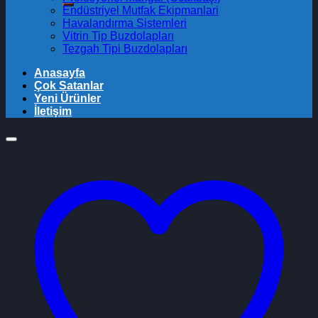
Endüstriyel Mutfak Ekipmanlari
Havalandırma Sistemleri
Vitrin Tip Buzdolapları
Tezgah Tipi Buzdolapları
Anasayfa
Çok Satanlar
Yeni Ürünler
İletişim