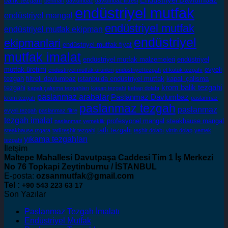
Endüstriyel Davlumbaz
balık tezgahı
benmari
davlumbaz
davlumbaz filtresi
endüstriyel mutfak
endüstriyel mangal
endüstriyel mutfak
endüstriyel mutfak ekipman
endüstriyel
ekipmanlari
endüstriyel mutfak fiyat
mutfak imalat
endüstriyel mutfak malzemeleri
endüstriyel
mutfak üretimi
evyeli
endüstriyel mutfak ürünleri
endüstriyel tezgah
et kütük tezgahı
tezgah
filtreli davlumbaz
istanbulda endüstriyel mutfak
kapali çalisma
krom balik tezgahi
tezgahi
kapalı çalışma tezgahları
kasap tezgahi
kebap dolabı
paslanmaz arabalar
Paslanmaz Davlumbaz
krom tezgah
paslanmaz
paslanmaz tezgah
paslanmaz
evyeli tezgah
paslanmaz filtre
tezgah imalat
profesyonel mangal
steakhause mangal
paslanmaz yemeklik
tatlı tezgahi
steakhause ızgara
tatli teşhir tezgahi
teşhir dolabı
vitrin dolap
yemek
yıkama tezgahları
tezgahi
İletşim
Maltepe Mahallesi Davutpaşa Caddesi Tim 1 İş Merkezi
No 76 Topkapi
Zeytinburnu / İSTANBUL
E-posta:
ozsanmutfak@gmail.com
Tel :
+90 543 223 63 17
Son Yazılar
Paslanmaz Tezgah İmalatı
Endüstriyel Mutfak