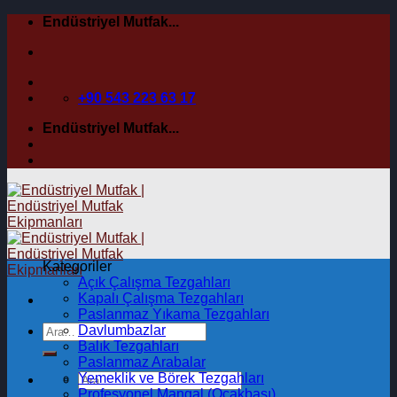
İçeriğe
Endüstriyel Mutfak...
atla
+90 543 223 63 17
Endüstriyel Mutfak...
Kategoriler
Açık Çalışma Tezgahları
Kapalı Çalışma Tezgahları
Paslanmaz Yıkama Tezgahları
Davlumbazlar
Balık Tezgahları
Paslanmaz Arabalar
Yemeklik ve Börek Tezgahları
Profesyonel Mangal (Ocakbaşı)