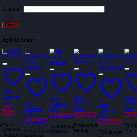
E-posta
*
İlgili Ürünler
İstek
Listeme
İstek
İstek
İstek
Ekle
İstek
Listeme
Liste
Listeme
İstek
Hızlı
Listeme
Ekle
Ekle
Ekle
Listeme
Bakış
ş
Ekle
Hızlı Bakış
Hızlı
Hızlı Bakış
Ekle
Hızlı Bakış
Hızlı Bakış
Açık
el
Endüstriyel
Endüs
Paslanmaz
Çalışma
Paslanmaz
Mutfak
Mutfa
Arabalar
Endüstriyel
Tezgahları
Arabalar