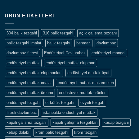
ÜRÜN ETIKETLERI
304 balik tezgahi
316 balik tezgahi
açık çalısma tezgahı
balik tezgahi imalat
balık tezgahı
benmari
davlumbaz
davlumbaz filtresi
Endüstriyel Davlumbaz
endüstriyel mangal
endüstriyel mutfak
endüstriyel mutfak ekipman
endüstriyel mutfak ekipmanlari
endüstriyel mutfak fiyat
endüstriyel mutfak imalat
endüstriyel mutfak malzemeleri
endüstriyel mutfak üretimi
endüstriyel mutfak ürünleri
endüstriyel tezgah
et kütük tezgahı
evyeli tezgah
filtreli davlumbaz
istanbulda endüstriyel mutfak
kapali çalisma tezgahi
kapalı çalışma tezgahları
kasap tezgahi
kebap dolabı
krom balik tezgahi
krom tezgah