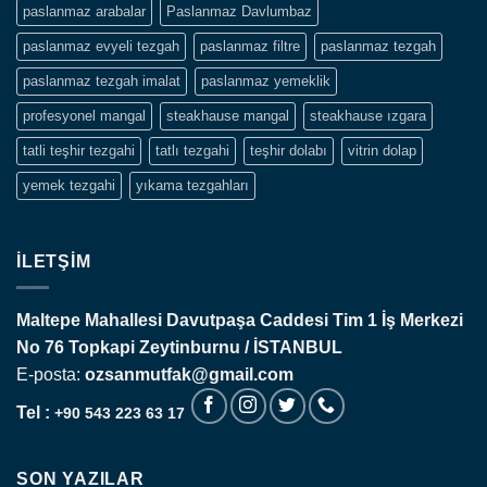
paslanmaz arabalar
Paslanmaz Davlumbaz
paslanmaz evyeli tezgah
paslanmaz filtre
paslanmaz tezgah
paslanmaz tezgah imalat
paslanmaz yemeklik
profesyonel mangal
steakhause mangal
steakhause ızgara
tatli teşhir tezgahi
tatlı tezgahi
teşhir dolabı
vitrin dolap
yemek tezgahi
yıkama tezgahları
İLETŞIM
Maltepe Mahallesi Davutpaşa Caddesi Tim 1 İş Merkezi
No 76 Topkapi
Zeytinburnu / İSTANBUL
E-posta:
ozsanmutfak@gmail.com
Tel :
+90 543 223 63 17
SON YAZILAR