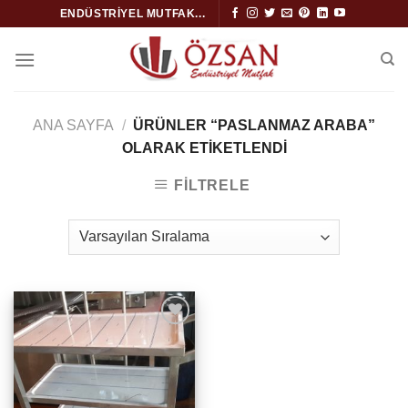
İçeriğe
ENDÜSTRIYEL MUTFAK...
atla
ANA SAYFA
/
ÜRÜNLER “PASLANMAZ ARABA”
OLARAK ETIKETLENDI
FILTRELE
İstek
Listeme
Ekle