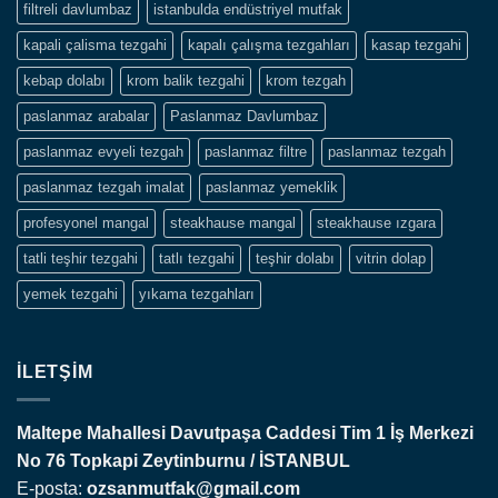
filtreli davlumbaz
istanbulda endüstriyel mutfak
kapali çalisma tezgahi
kapalı çalışma tezgahları
kasap tezgahi
kebap dolabı
krom balik tezgahi
krom tezgah
paslanmaz arabalar
Paslanmaz Davlumbaz
paslanmaz evyeli tezgah
paslanmaz filtre
paslanmaz tezgah
paslanmaz tezgah imalat
paslanmaz yemeklik
profesyonel mangal
steakhause mangal
steakhause ızgara
tatli teşhir tezgahi
tatlı tezgahi
teşhir dolabı
vitrin dolap
yemek tezgahi
yıkama tezgahları
İLETŞIM
Maltepe Mahallesi Davutpaşa Caddesi Tim 1 İş Merkezi
No 76 Topkapi
Zeytinburnu / İSTANBUL
E-posta:
ozsanmutfak@gmail.com