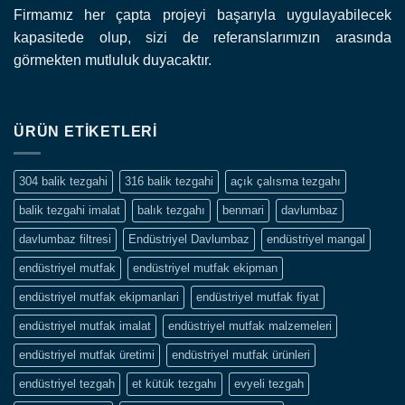
Firmamız her çapta projeyi başarıyla uygulayabilecek
kapasitede olup, sizi de referanslarımızın arasında
görmekten mutluluk duyacaktır.
ÜRÜN ETIKETLERI
304 balik tezgahi
316 balik tezgahi
açık çalısma tezgahı
balik tezgahi imalat
balık tezgahı
benmari
davlumbaz
davlumbaz filtresi
Endüstriyel Davlumbaz
endüstriyel mangal
endüstriyel mutfak
endüstriyel mutfak ekipman
endüstriyel mutfak ekipmanlari
endüstriyel mutfak fiyat
endüstriyel mutfak imalat
endüstriyel mutfak malzemeleri
endüstriyel mutfak üretimi
endüstriyel mutfak ürünleri
endüstriyel tezgah
et kütük tezgahı
evyeli tezgah