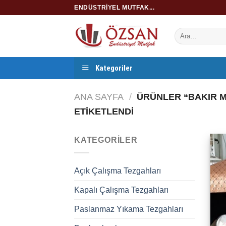
İçeriğe
ENDÜSTRIYEL MUTFAK...
atla
Kategoriler
ANA SAYFA
/
ÜRÜNLER “BAKIR 
ETIKETLENDI
KATEGORILER
Açık Çalışma Tezgahları
Kapalı Çalışma Tezgahları
Paslanmaz Yıkama Tezgahları