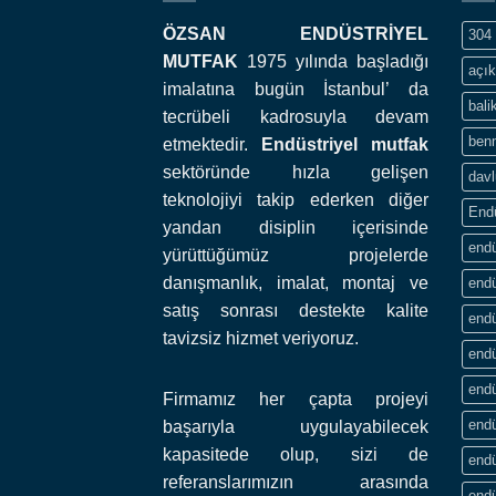
ÖZSAN ENDÜSTRİYEL
304 
MUTFAK
1975 yılında başladığı
açık
imalatına bugün İstanbul’ da
bali
tecrübeli kadrosuyla devam
ben
etmektedir.
Endüstriyel mutfak
sektöründe hızla gelişen
davl
teknolojiyi takip ederken diğer
End
yandan disiplin içerisinde
endü
yürüttüğümüz projelerde
danışmanlık, imalat, montaj ve
endü
satış sonrası destekte kalite
endü
tavizsiz hizmet veriyoruz.
endü
endü
Firmamız her çapta projeyi
endü
başarıyla uygulayabilecek
kapasitede olup, sizi de
endü
referanslarımızın arasında
endü