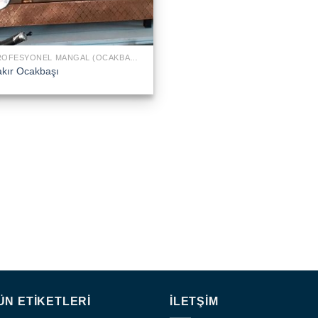
PROFESYONEL MANGAL (OCAKBAŞI)
kır Ocakbaşı
ÜN ETIKETLERI
İLETŞIM