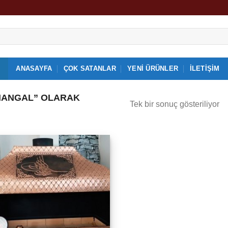
ANASAYFA
ÇOK SATANLAR
YENI ÜRÜNLER
İLETIŞIM
MANGAL” OLARAK
Tek bir sonuç gösteriliyor
İstek
Listeme
Ekle