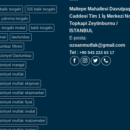
Maltepe Mahallesi Davutpa
balik tezgahi
316 balik tezgahi
Caddesi Tim 1 İş Merkezi N
 çalısma tezgahı
Topkapi
Zeytinburnu /
k tezgahi imalat
balık tezgahı
İSTANBUL
mari
davlumbaz
E-posta:
ozsanmutfak@gmail.com
umbaz filtresi
Tel :
+90 543 223 63 17
üstriyel Davlumbaz
striyel mangal
striyel mutfak
striyel mutfak ekipman
striyel mutfak ekipmanlari
striyel mutfak fiyat
striyel mutfak imalat
striyel mutfak malzemeleri
striyel mutfak üretimi