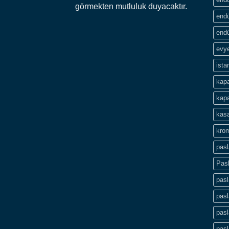
görmekten mutluluk duyacaktır.
endü
endü
evye
ista
kapa
kapa
kasa
krom
pas
Pas
pas
pasl
pas
pas