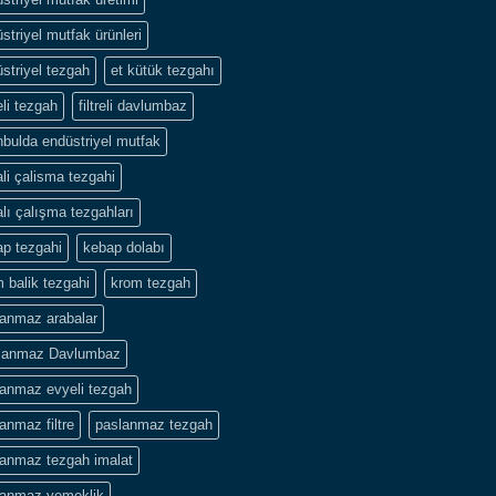
striyel mutfak ürünleri
striyel tezgah
et kütük tezgahı
li tezgah
filtreli davlumbaz
nbulda endüstriyel mutfak
li çalisma tezgahi
lı çalışma tezgahları
p tezgahi
kebap dolabı
 balik tezgahi
krom tezgah
lanmaz arabalar
lanmaz Davlumbaz
lanmaz evyeli tezgah
anmaz filtre
paslanmaz tezgah
lanmaz tezgah imalat
lanmaz yemeklik