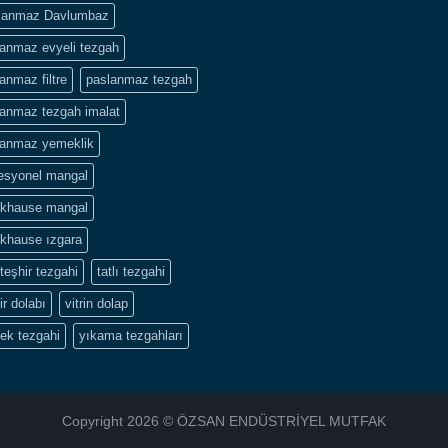
lanmaz Davlumbaz
lanmaz evyeli tezgah
anmaz filtre
paslanmaz tezgah
lanmaz tezgah imalat
lanmaz yemeklik
fesyonel mangal
akhause mangal
akhause ızgara
i teşhir tezgahi
tatlı tezgahi
ir dolabı
vitrin dolap
ek tezgahi
yıkama tezgahları
Copyright 2026 © ÖZSAN ENDÜSTRİYEL MUTFAK