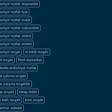
striyel mutfak ekipmanlari
striyel mutfak fiyat
striyel mutfak imalat
striyel mutfak malzemeleri
striyel mutfak üretimi
striyel mutfak ürünleri
striyel tezgah
et kütük tezgahı
li tezgah
filtreli davlumbaz
nbulda endüstriyel mutfak
li çalisma tezgahi
lı çalışma tezgahları
p tezgahi
kebap dolabı
 balik tezgahi
krom tezgah
lanmaz arabalar