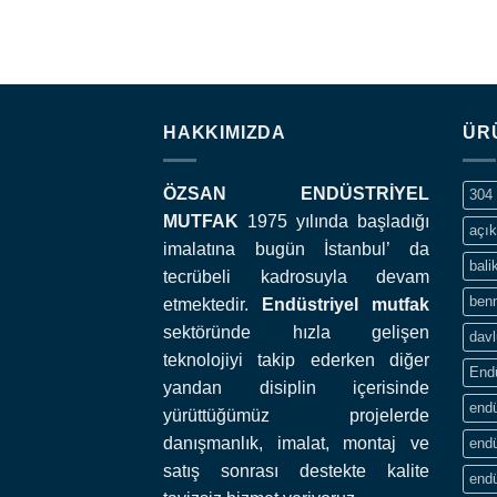
HAKKIMIZDA
ÜR
ÖZSAN ENDÜSTRİYEL
304 
MUTFAK
1975 yılında başladığı
açık
imalatına bugün İstanbul’ da
bali
tecrübeli kadrosuyla devam
ben
etmektedir.
Endüstriyel mutfak
sektöründe hızla gelişen
davl
teknolojiyi takip ederken diğer
End
yandan disiplin içerisinde
endü
yürüttüğümüz projelerde
danışmanlık, imalat, montaj ve
endü
satış sonrası destekte kalite
endü