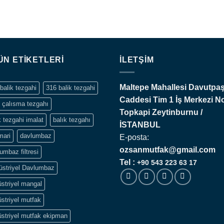
ÜN ETIKETLERI
İLETŞIM
Maltepe Mahallesi Davutpa
balik tezgahi
316 balik tezgahi
Caddesi Tim 1 İş Merkezi N
 çalısma tezgahı
Topkapi
Zeytinburnu /
k tezgahi imalat
balık tezgahı
İSTANBUL
mari
davlumbaz
E-posta:
ozsanmutfak@gmail.com
umbaz filtresi
Tel :
+90 543 223 63 17
üstriyel Davlumbaz
striyel mangal
striyel mutfak
striyel mutfak ekipman