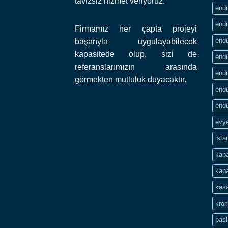
tavizsiz hizmet veriyoruz.
endü
endü
Firmamız her çapta projeyi
endü
başarıyla uygulayabilecek
kapasitede olup, sizi de
endü
referanslarımızın arasında
endü
görmekten mutluluk duyacaktır.
endü
endü
evye
ista
kapa
kapa
kasa
krom
pas