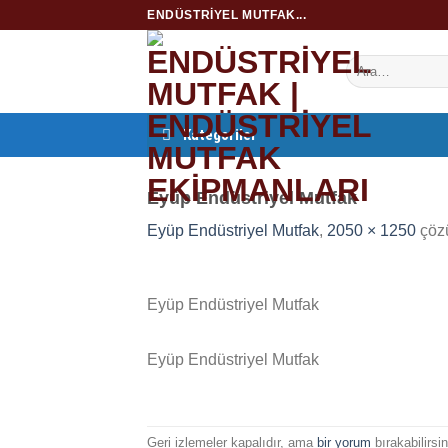
İçeriğe
ENDÜSTRIYEL MUTFAK...
atla
Kategoriler
Eyüp Endüstriyel Mutfak
Eyüp Endüstriyel Mutfak
,
2050 × 1250
çöz
Eyüp Endüstriyel Mutfak
Eyüp Endüstriyel Mutfak
Geri izlemeler kapalıdır, ama
bir yorum
bırakabilirsin